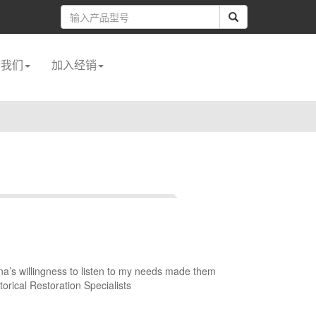
于我们
加入经销
fina’s willingness to listen to my needs made them
rical Restoration Specialists